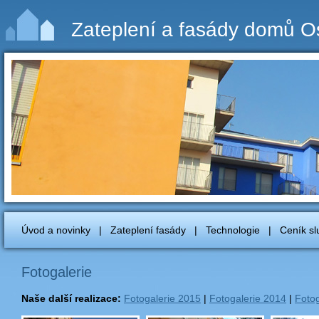
Zateplení a fasády domů O
Úvod a novinky
|
Zateplení fasády
|
Technologie
|
Ceník sl
Fotogalerie
Naše další realizace:
Fotogalerie 2015
|
Fotogalerie 2014
|
Fotog