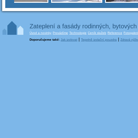
Zateplení a fasády rodinných, bytovýc
Úvod a novinky
Provádíme
Technologie
Ceník služeb
Reference
Fotogaler
|
|
Doporučujeme také:
Jak izolovat
Tepelně izolační pouzdra
Zdravá výži