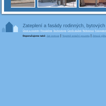
Zateplení a fasády rodinných, bytovýc
Úvod a novinky
Provádíme
Technologie
Ceník služeb
Reference
Fotogaler
|
|
Doporučujeme také:
Jak izolovat
Tepelně izolační pouzdra
Zdravá výži